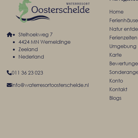
Home
Ferienhäuse
Natur entd
Stelhoekweg 7
Ferienzeiten
4424 MN Wemeldinge
Umgebung
Zeeland
Karte
Nederland
Bewertung
Sonderang
011 36 23 023
Konto
info@waterresortoosterschelde.nl
Kontakt
Blogs