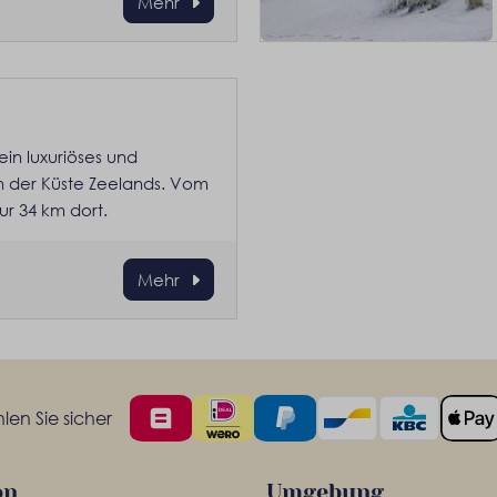
Mehr
in luxuriöses und
 der Küste Zeelands. Vom
ur 34 km dort.
Mehr
en Sie sicher
on
Umgebung