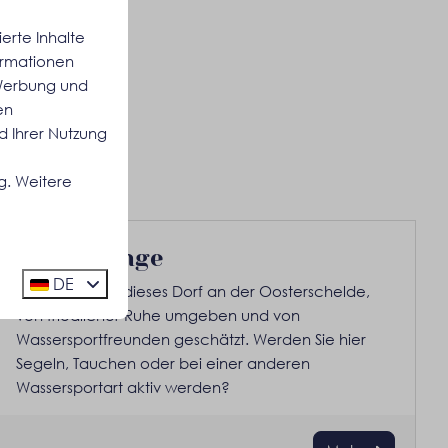
erte Inhalte
formationen
 Werbung und
en
d Ihrer Nutzung
g. Weitere
Wemeldinge
DE
Entdecken Sie dieses Dorf an der Oosterschelde,
von friedlicher Ruhe umgeben und von
Wassersportfreunden geschätzt. Werden Sie hier
Segeln, Tauchen oder bei einer anderen
Wassersportart aktiv werden?