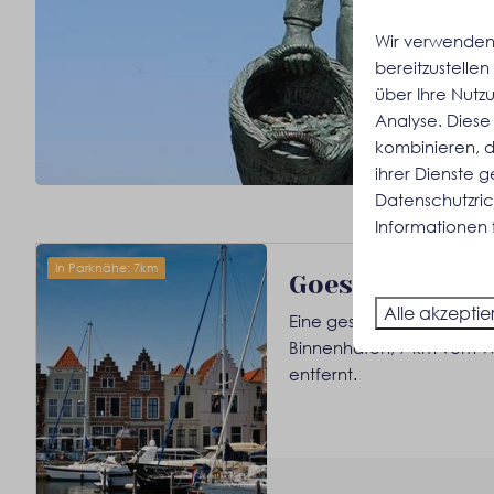
Wir verwenden 
bereitzustelle
über Ihre Nutz
Analyse. Diese
kombinieren, d
ihrer Dienste 
Datenschutzrich
Informationen 
In Parknähe: 7km
Goes
Alle akzeptie
Eine geschäftige Stadt in
Binnenhafen, 7 km vom W
entfernt.