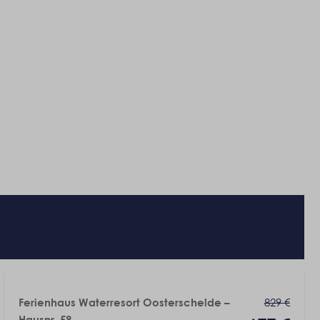
829 €
Ferienhaus Waterresort Oosterschelde –
Hausnr. 59