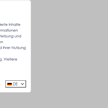
erte Inhalte
formationen
 Werbung und
en
d Ihrer Nutzung
g. Weitere
DE