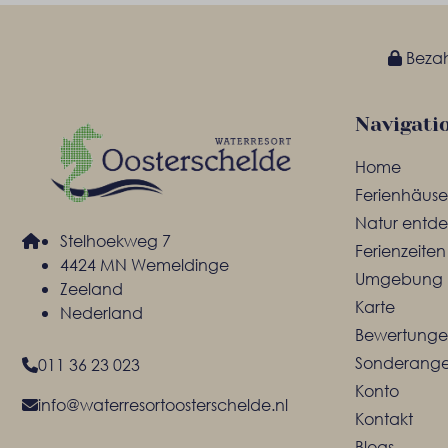
Bezahl
Navigati
Home
Ferienhäuse
Natur entd
Stelhoekweg 7
Ferienzeiten
4424 MN Wemeldinge
Umgebung
Zeeland
Karte
Nederland
Bewertung
Sonderang
011 36 23 023
Konto
info@waterresortoosterschelde.nl
Kontakt
Blogs