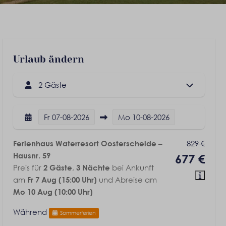
Urlaub ändern
2 Gäste
Fr
07-08-2026
Mo
10-08-2026
829 €
Ferienhaus Waterresort Oosterschelde –
Hausnr. 59
677 €
Preis für
,
bei Ankunft
2 Gäste
3 Nächte
am
und Abreise am
Fr 7 Aug (15:00 Uhr)
Mo 10 Aug (10:00 Uhr)
Während
Sommerferien