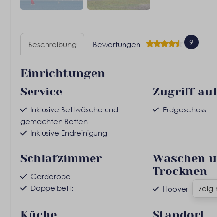
9
Beschreibung
Bewertungen
Einrichtungen
Service
Zugriff au
Inklusive Bettwäsche und
Erdgeschoss
gemachten Betten
Inklusive Endreinigung
Schlafzimmer
Waschen 
Trocknen
Garderobe
Doppelbett: 1
Zeig
Hoover
Küche
Standort