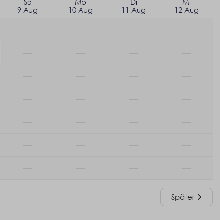
So
Mo
Di
Mi
9 Aug
10 Aug
11 Aug
12 Aug
—
—
—
—
—
—
—
—
—
—
—
—
—
—
—
—
—
—
—
—
—
—
—
—
—
—
—
—
Später