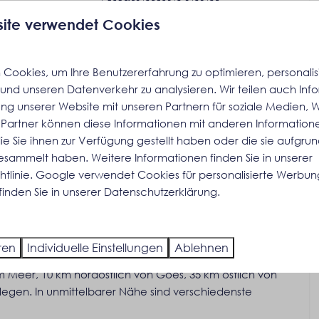
s Strandes
Garten
ite verwendet Cookies
Gartenmöbel
Liegestühle
Cookies, um Ihre Benutzererfahrung zu optimieren, personalisi
ort
Terrasse: Abgedeckt
n und unseren Datenverkehr zu analysieren. Wir teilen auch In
Sonnenschutz: Markise
ung unserer Website mit unseren Partnern für soziale Medien,
Parken: 1
 Partner können diese Informationen mit anderen Information
ie Sie ihnen zur Verfügung gestellt haben oder die sie aufgrun
gesammelt haben. Weitere Informationen finden Sie in unserer
tlinie
.
Google
verwendet Cookies für personalisierte Werbun
d Blick auf die Landschaft.
finden Sie in unserer Datenschutzerklärung.
auf die Landschaft.
ren
Individuelle Einstellungen
Ablehnen
am Meer, 10 km nordöstlich von Goes, 35 km östlich von
egen. In unmittelbarer Nähe sind verschiedenste
nd Kühlung