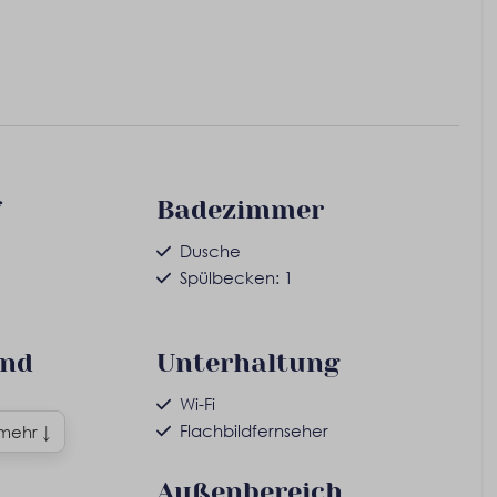
f
Badezimmer
Dusche
Spülbecken: 1
und
Unterhaltung
Wi-Fi
Flachbildfernseher
 mehr ↓
Außenbereich