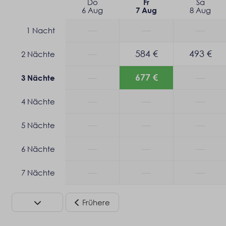
Do
Sa
Fr
6 Aug
8 Aug
7 Aug
—
—
—
1 Nacht
—
584 €
493 €
2 Nächte
—
677 €
—
3 Nächte
—
—
—
4 Nächte
—
—
—
5 Nächte
—
—
—
6 Nächte
—
—
—
7 Nächte
Frühere