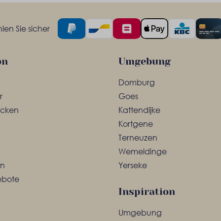
en Sie sicher
on
Umgebung
Domburg
r
Goes
ecken
Kattendijke
Kortgene
Terneuzen
Wemeldinge
en
Yerseke
ebote
Inspiration
Umgebung